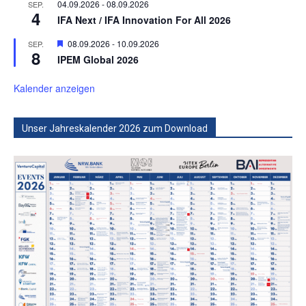
04.09.2026
-
08.09.2026
SEP.
4
IFA Next / IFA Innovation For All 2026
Hervorgehoben
08.09.2026
-
10.09.2026
SEP.
8
IPEM Global 2026
Kalender anzeigen
Unser Jahreskalender 2026 zum Download