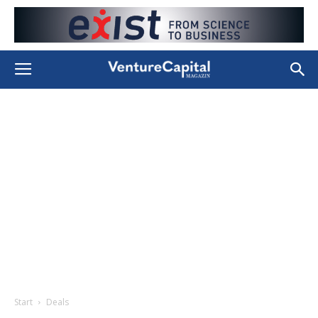
Start
Deals