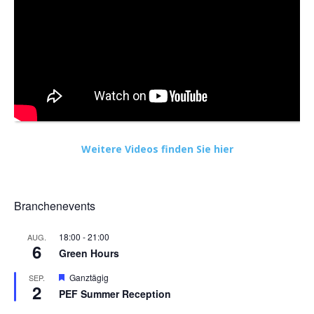
Weitere Videos finden Sie hier
Branchenevents
18:00
-
21:00
AUG.
6
Green Hours
Hervorgehoben
Ganztägig
SEP.
2
PEF Summer Reception