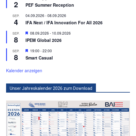
2
PEF Summer Reception
04.09.2026
-
08.09.2026
SEP.
4
IFA Next / IFA Innovation For All 2026
Hervorgehoben
08.09.2026
-
10.09.2026
SEP.
8
IPEM Global 2026
Hervorgehoben
19:00
-
22:00
SEP.
8
Smart Casual
Kalender anzeigen
Unser Jahreskalender 2026 zum Download