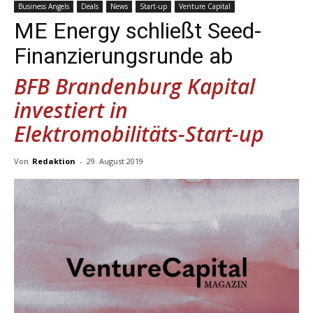
Business Angels
Deals
News
Start-up
Venture Capital
ME Energy schließt Seed-
Finanzierungsrunde ab
BFB Brandenburg Kapital
investiert in
Elektromobilitäts-Start-up
Von
Redaktion
-
29. August 2019