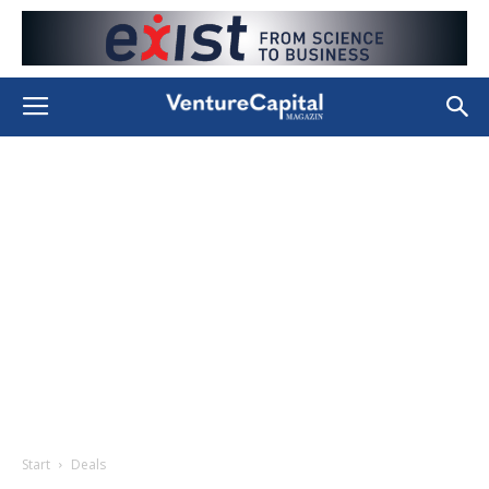
Start
Deals