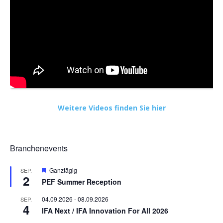
Weitere Videos finden Sie hier
Branchenevents
Hervorgehoben
Ganztägig
SEP.
2
PEF Summer Reception
04.09.2026
-
08.09.2026
SEP.
4
IFA Next / IFA Innovation For All 2026