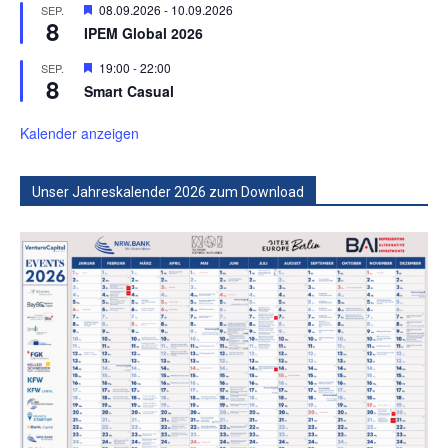
Hervorgehoben
08.09.2026
-
10.09.2026
SEP.
8
IPEM Global 2026
Hervorgehoben
19:00
-
22:00
SEP.
8
Smart Casual
Kalender anzeigen
Unser Jahreskalender 2026 zum Download