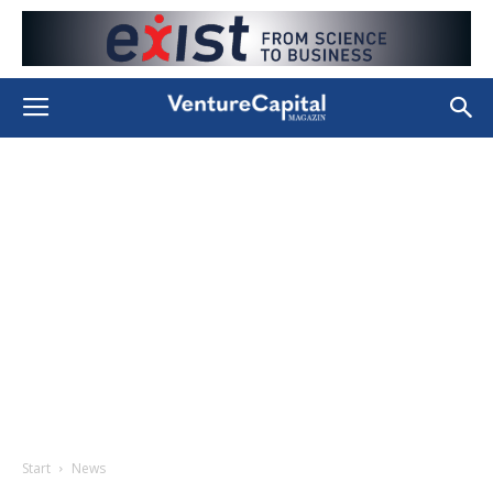
Start
News