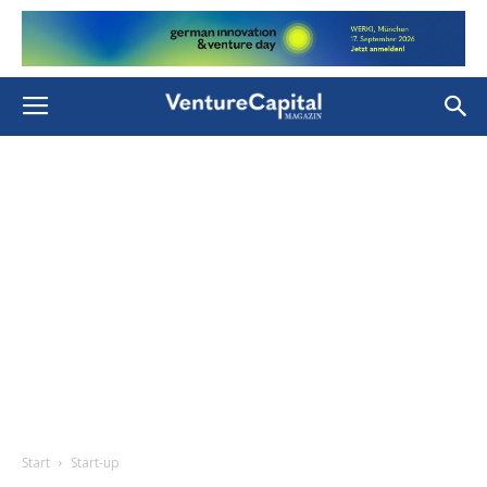
Start
Start-up