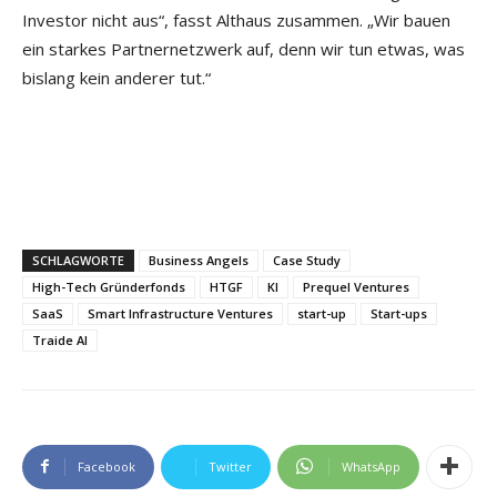
Investor nicht aus“, fasst Althaus zusammen. „Wir bauen
ein starkes Partnernetzwerk auf, denn wir tun etwas, was
bislang kein anderer tut.“
SCHLAGWORTE
Business Angels
Case Study
High-Tech Gründerfonds
HTGF
KI
Prequel Ventures
SaaS
Smart Infrastructure Ventures
start-up
Start-ups
Traide AI
Facebook
Twitter
WhatsApp