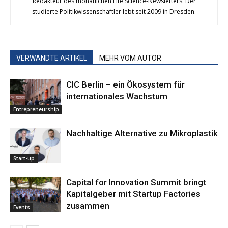
Redakteur des monatlichen Life Science-Newsletters. Der
studierte Politikwissenschaftler lebt seit 2009 in Dresden.
VERWANDTE ARTIKEL
MEHR VOM AUTOR
CIC Berlin – ein Ökosystem für
internationales Wachstum
Entrepreneurship
Nachhaltige ­Alternative zu Mikroplastik
Start-up
Capital for Innovation Summit bringt
Kapitalgeber mit Startup Factories
zusammen
Events