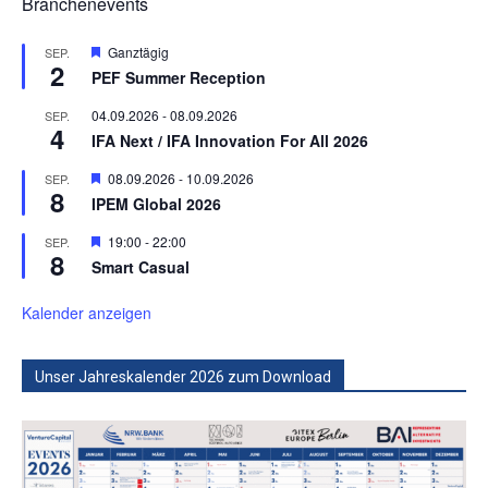
Branchenevents
Hervorgehoben
Ganztägig
SEP.
2
PEF Summer Reception
04.09.2026
-
08.09.2026
SEP.
4
IFA Next / IFA Innovation For All 2026
Hervorgehoben
08.09.2026
-
10.09.2026
SEP.
8
IPEM Global 2026
Hervorgehoben
19:00
-
22:00
SEP.
8
Smart Casual
Kalender anzeigen
Unser Jahreskalender 2026 zum Download