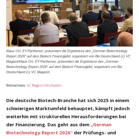
Klaus Ort, EY-Parthenon, präsentiert die Ergebnisse des „German Biotechnology
Report 2026“ auf dem Biotech Finanzgipfel, organisiert von Bio Deutschland (c) VC
MagazinKlaus Ort, EY-Parthenon, präsentiert die Ergebnisse des „German
Biotechnology Report 2026“ auf dem Biotech Finanzgipfel, organisiert von Bio
Deutschland (c) VC Magazin
Bildnachweis:
VC Magazin/brutkasten
.
Die deutsche Biotech-Branche hat sich 2025 in einem
schwierigen Marktumfeld behauptet, kämpft jedoch
weiterhin mit strukturellen Herausforderungen bei
der Finanzierung. Das geht aus dem
„German
Biotechnology Report 2026“
der Prüfungs- und