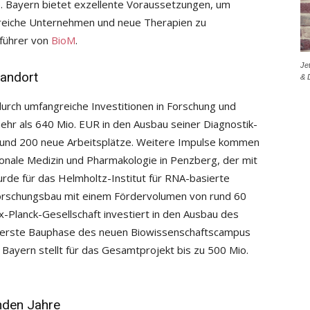
kte. Bayern bietet exzellente Voraussetzungen, um
lgreiche Unternehmen und neue Therapien zu
sführer von
BioM
.
Je
tandort
& 
durch umfangreiche Investitionen in Forschung und
mehr als 640 Mio. EUR in den Ausbau seiner Diagnostik-
rund 200 neue Arbeitsplätze. Weitere Impulse kommen
onale Medizin und Pharmakologie in Penzberg, der mit
rde für das Helmholtz-Institut für RNA-basierte
Forschungsbau mit einem Fördervolumen von rund 60
-Planck-Gesellschaft investiert in den Ausbau des
ie erste Bauphase des neuen Biowissenschaftscampus
 Bayern stellt für das Gesamtprojekt bis zu 500 Mio.
nden Jahre