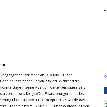
B
eau
vergangenen Jahr mehr als 930 Mio. EUR an
Ka
it den bereits hohen Vorjahreswert. Während die
 konnte Bayern seine Position weiter ausbauen. Seit
ezu verdoppelt. Die größte Finanzierungsrunde des
nzierung über 344 Mio. EUR. Im April 2026 wurde das
n Gilead für bis zu 5 Mrd. USD übernommen. Zu den