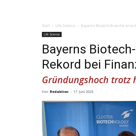
Start
Life Science
Bayerns Biotech-Branche erreic
Life Science
Bayerns Biotech-
Rekord bei Fina
Gründungshoch trotz
Von
Redaktion
-
17. Juni 2026