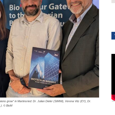
ons grow“ in Martinsried: Dr. Julian Dieler (StMWi), Verena Vitz (EY), Dr.
.). © BioM