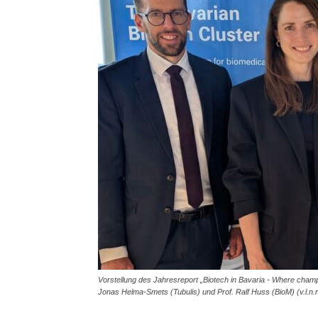
Vorstellung des Jahresreport „Biotech in Bavaria - Where champi
Jonas Helma-Smets (Tubulis) und Prof. Ralf Huss (BioM) (v.l.n.r