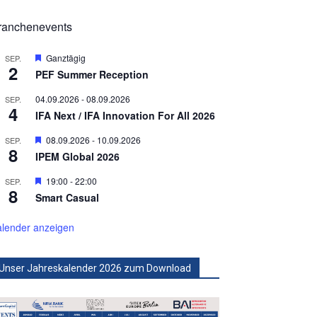
ranchenevents
Hervorgehoben
Ganztägig
SEP.
2
PEF Summer Reception
04.09.2026
-
08.09.2026
SEP.
4
IFA Next / IFA Innovation For All 2026
Hervorgehoben
08.09.2026
-
10.09.2026
SEP.
8
IPEM Global 2026
Hervorgehoben
19:00
-
22:00
SEP.
8
Smart Casual
lender anzeigen
Unser Jahreskalender 2026 zum Download