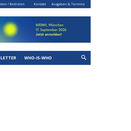
den / Beitreten
Kontakt
Ausgaben & Termine
LETTER
WHO-IS-WHO