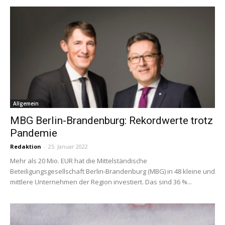
Allgemein
MBG Berlin-Brandenburg: Rekordwerte trotz
Pandemie
Redaktion
-
25. Januar 2022
Mehr als 20 Mio. EUR hat die Mittelständische
Beteiligungsgesellschaft Berlin-Brandenburg (MBG) in 48 kleine und
mittlere Unternehmen der Region investiert. Das sind 36 %...