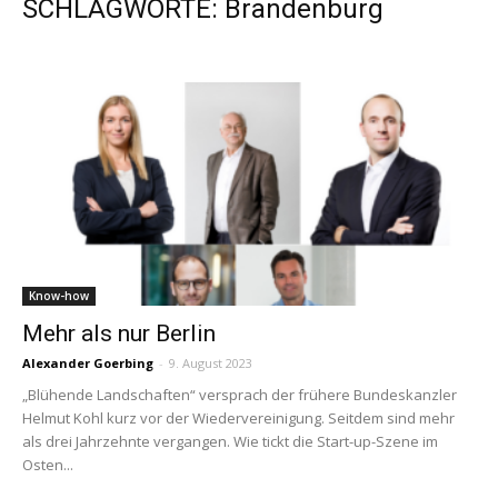
SCHLAGWORTE: Brandenburg
Know-how
Mehr als nur Berlin
Alexander Goerbing
-
9. August 2023
„Blühende Landschaften“ versprach der frühere Bundeskanzler
Helmut Kohl kurz vor der Wiedervereinigung. Seitdem sind mehr
als drei Jahrzehnte vergangen. Wie tickt die Start-up-Szene im
Osten...