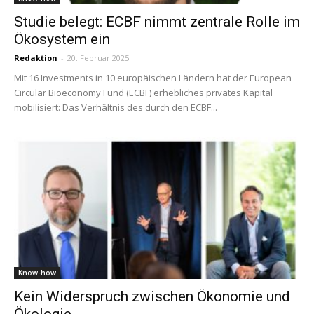
Studie belegt: ECBF nimmt zentrale Rolle im
Ökosystem ein
Redaktion
-
20. Februar 2025
Mit 16 Investments in 10 europäischen Ländern hat der European
Circular Bioeconomy Fund (ECBF) erhebliches privates Kapital
mobilisiert: Das Verhältnis des durch den ECBF...
Know-how
Kein Widerspruch zwischen Ökonomie und
Ökologie