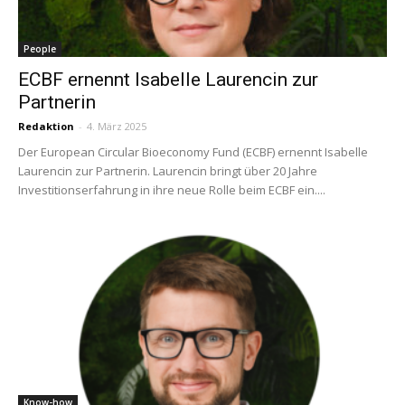
People
ECBF ernennt Isabelle Laurencin zur
Partnerin
Redaktion
-
4. März 2025
Der European Circular Bioeconomy Fund (ECBF) ernennt Isabelle
Laurencin zur Partnerin. Laurencin bringt über 20 Jahre
Investitionserfahrung in ihre neue Rolle beim ECBF ein....
Know-how