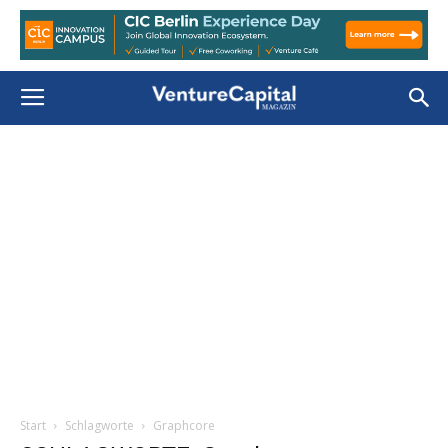
Start
Schlagworte
Graphcore