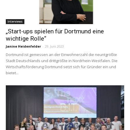
Interviews
„Start-ups spielen für Dortmund eine
wichtige Rolle“
Janine Heidenfelder
-
29. Juni 2023
Dortmund ist gemessen an der Einwohnerzahl die neuntgrößte
Stadt Deutschlands und drittgrößte in Nordrhein-Westfalen. Die
Wirtschaftsförderung Dortmund setzt sich für Gründer ein und
bietet...