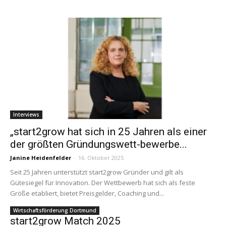
Interviews
„start2grow hat sich in 25 Jahren als einer
der größten Gründungswett-bewerbe...
Janine Heidenfelder
-
16. Oktober 2025
Seit 25 Jahren unterstützt start2grow Gründer und gilt als
Gütesiegel für Innovation. Der Wettbewerb hat sich als feste
Größe etabliert, bietet Preisgelder, Coaching und...
Wirtschaftsförderung Dortmund
start2grow Match 2025