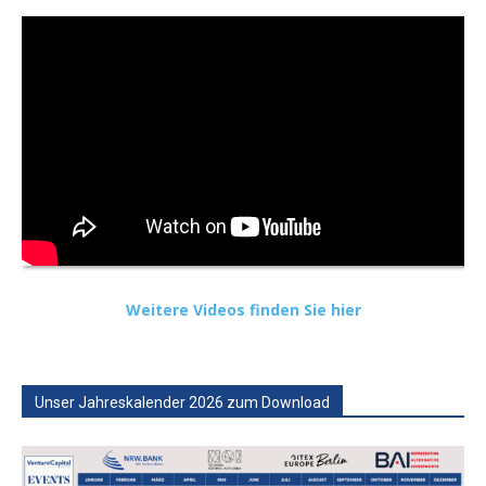
Weitere Videos finden Sie hier
Unser Jahreskalender 2026 zum Download