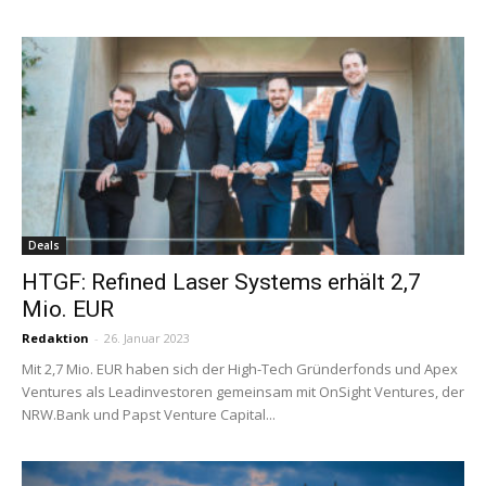
Deals
HTGF: Refined Laser Systems erhält 2,7
Mio. EUR
Redaktion
-
26. Januar 2023
Mit 2,7 Mio. EUR haben sich der High-Tech Gründerfonds und Apex
Ventures als Leadinvestoren gemeinsam mit OnSight Ventures, der
NRW.Bank und Papst Venture Capital...