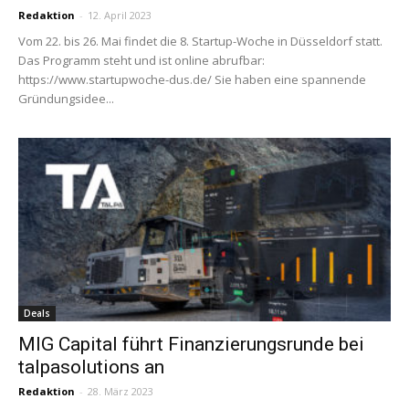
Redaktion
-
12. April 2023
Vom 22. bis 26. Mai findet die 8. Startup-Woche in Düsseldorf statt.
Das Programm steht und ist online abrufbar:
https://www.startupwoche-dus.de/ Sie haben eine span­nende
Grün­dungs­idee...
Deals
MIG Capital führt Finanzierungsrunde bei
talpasolutions an
Redaktion
-
28. März 2023