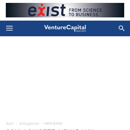
Start
Schlagworte
NRW.BANK