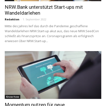
NRW.Bank unterstützt Start-ups mit
Wandeldarlehen
Redaktion
-
1. September 2022
Mitte des Jahres lief das durch die Pandemie geschaffene
Wandeldarlehen NRW.Start-up akut aus, das neue NRW.SeedCon
schließt als Finanzspritze an. Coronaprogramm als erfolgreich
erwiesen Über NRW.Start-up...
Know-how
Momentum nutzen für neue