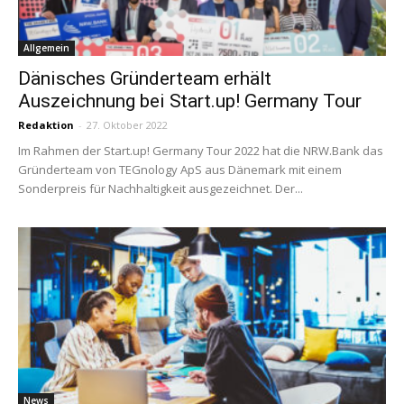
Allgemein
Dänisches Gründerteam erhält
Auszeichnung bei Start.up! Germany Tour
Redaktion
-
27. Oktober 2022
Im Rahmen der Start.up! Germany Tour 2022 hat die NRW.Bank das
Gründerteam von TEGnology ApS aus Dänemark mit einem
Sonderpreis für Nachhaltigkeit ausgezeichnet. Der...
News