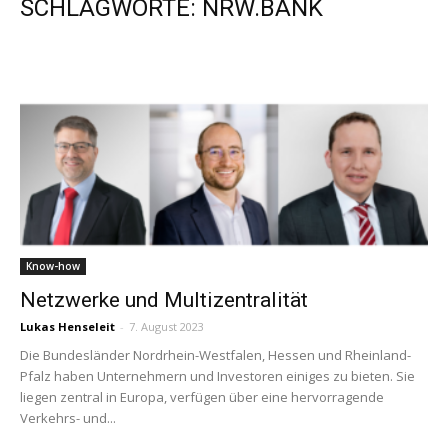
SCHLAGWORTE: NRW.BANK
Know-how
Netzwerke und Multizentralität
Lukas Henseleit
-
7. August 2023
Die Bundesländer Nordrhein-Westfalen, Hessen und Rheinland-
Pfalz haben Unternehmern und Investoren einiges zu bieten. Sie
liegen zentral in Europa, verfügen über eine hervorragende
Verkehrs- und...