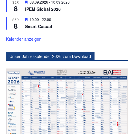
Hervorgehoben
08.09.2026
-
10.09.2026
SEP.
8
IPEM Global 2026
Hervorgehoben
19:00
-
22:00
SEP.
8
Smart Casual
Kalender anzeigen
Unser Jahreskalender 2026 zum Download