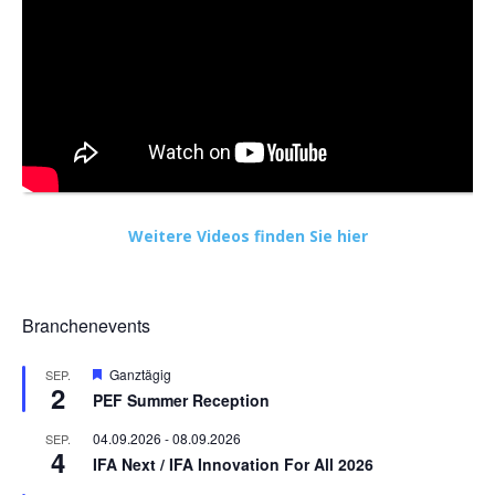
Weitere Videos finden Sie hier
Branchenevents
Hervorgehoben
Ganztägig
SEP.
2
PEF Summer Reception
04.09.2026
-
08.09.2026
SEP.
4
IFA Next / IFA Innovation For All 2026