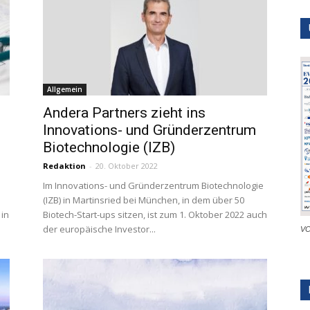
Allgemein
Andera Partners zieht ins
Innovations- und Gründerzentrum
Biotechnologie (IZB)
Redaktion
-
20. Oktober 2022
Im Innovations- und Gründerzentrum Biotechnologie
(IZB) in Martinsried bei München, in dem über 50
 in
Biotech-Start-ups sitzen, ist zum 1. Oktober 2022 auch
der europäische Investor...
VC