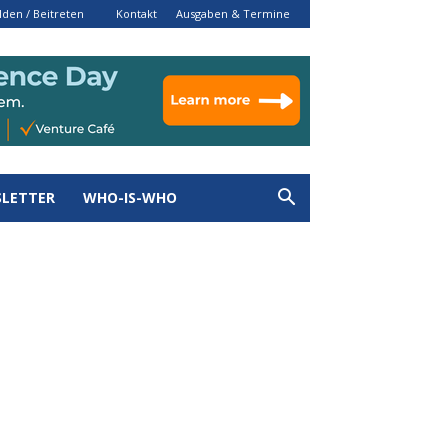
den / Beitreten
Kontakt
Ausgaben & Termine
LETTER
WHO-IS-WHO