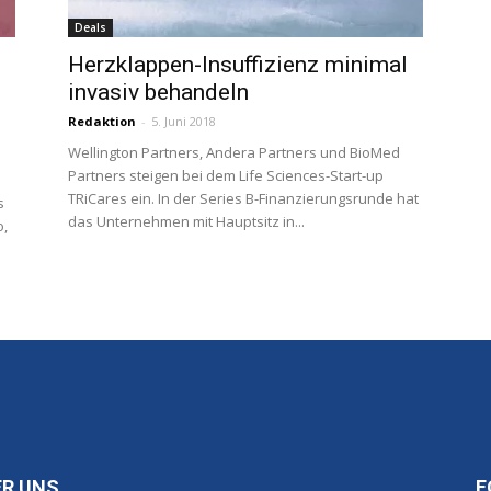
Deals
Herzklappen-Insuffizienz minimal
invasiv behandeln
Redaktion
-
5. Juni 2018
Wellington Partners, Andera Partners und BioMed
Partners steigen bei dem Life Sciences-Start-up
TRiCares ein. In der Series B-Finanzierungsrunde hat
s
das Unternehmen mit Hauptsitz in...
o,
ER UNS
F