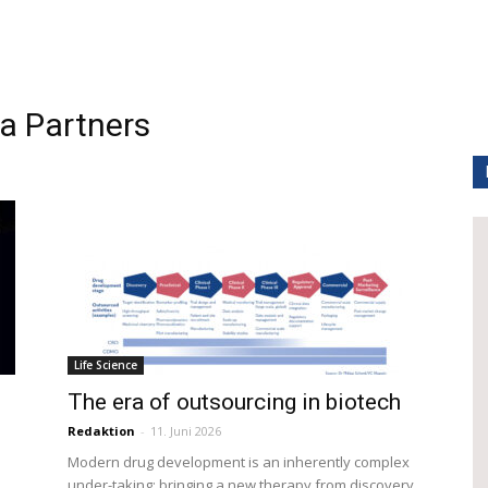
 Partners
Life Science
The era of outsourcing in biotech
Redaktion
-
11. Juni 2026
Modern drug development is an inherently complex
under-taking: bringing a new therapy from discovery