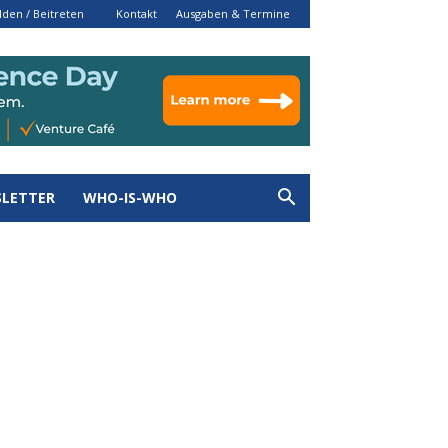
den / Beitreten
Kontakt
Ausgaben & Termine
LETTER
WHO-IS-WHO