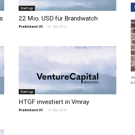
Start-up
s
22 Mio. USD für Brandwatch
Praktikant VC
-
23. Mai 2014
Je
& 
Start-up
HTGF investiert in Vmray
Praktikant VC
-
15. Mai 2014