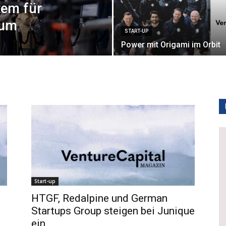
tem für
tum
START-UP
Power mit­ Origami im Orbit
Start-up
HTGF, Redalpine und German
Startups Group steigen bei Junique
ein