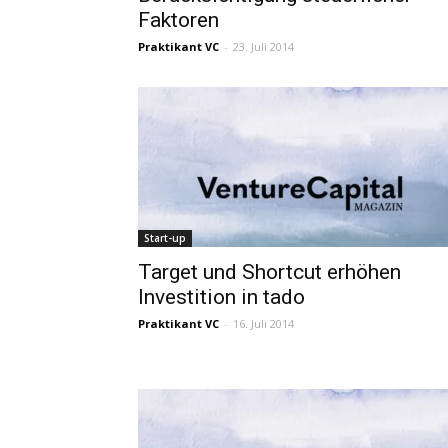
Faktoren
Praktikant VC
-
23. Juli 2014
Start-up
Target und Shortcut erhöhen
Investition in tado
Praktikant VC
-
16. Juli 2014