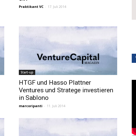
Praktikant VC
-
17. Juli 2014
Start-up
HTGF und Hasso Plattner
Ventures und Stratege investieren
in Sablono
marcoripanti
-
11. Juli 2014