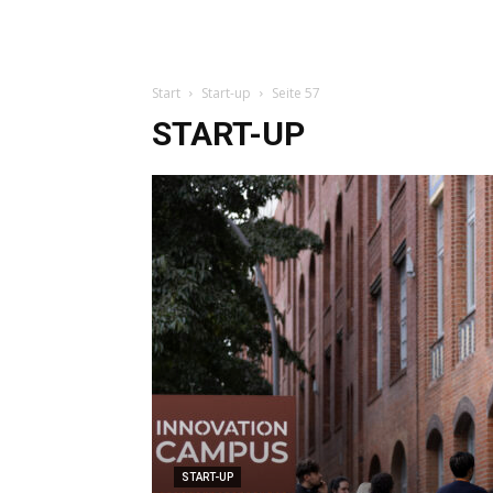
Start
Start-up
Seite 57
START-UP
START-UP