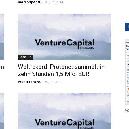
marcoripanti
-
26. Juni 2014
Start-up
in
Weltrekord: Protonet sammelt in
zehn Stunden 1,5 Mio. EUR
Praktikant VC
-
6. Juni 2014
VC