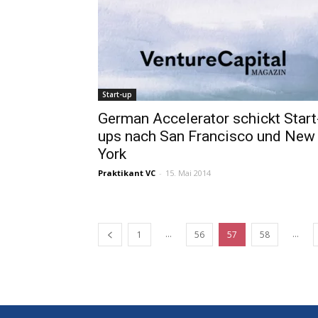
Start-up
German Accelerator schickt Start
ups nach San Francisco und New
York
Praktikant VC
-
15. Mai 2014
...
...
1
56
57
58