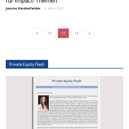
für Impact-Themen”
Janine Heidenfelder
-
2. März 2023
11
12
13
Private Equity Flash