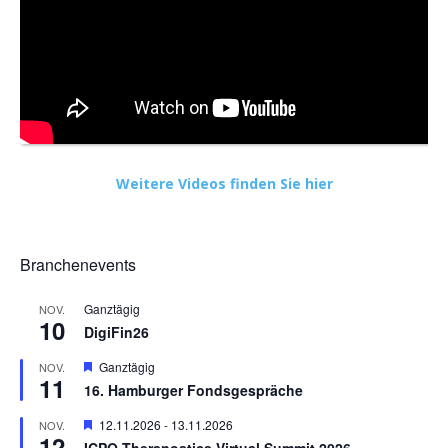
Weitere Videos finden Sie hier
Branchenevents
Ganztägig
NOV.
10
DigiFin26
Hervorgehoben
Ganztägig
NOV.
11
16. Hamburger Fondsgespräche
Hervorgehoben
12.11.2026
-
13.11.2026
NOV.
12