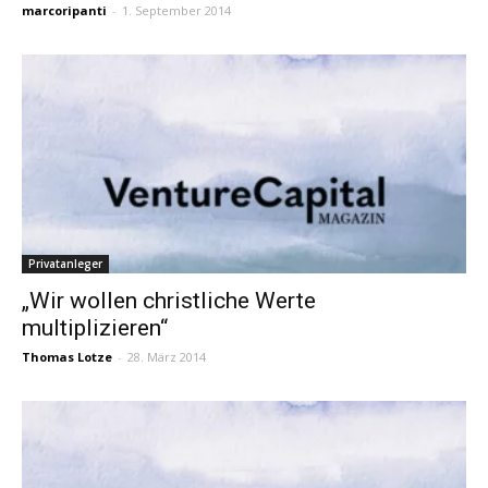
marcoripanti
-
1. September 2014
Privatanleger
„Wir wollen christliche Werte
multiplizieren“
Thomas Lotze
-
28. März 2014