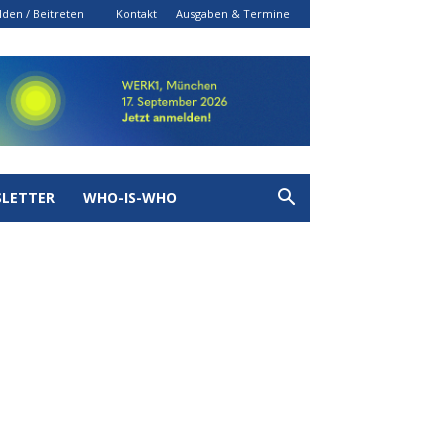
den / Beitreten
Kontakt
Ausgaben & Termine
LETTER
WHO-IS-WHO