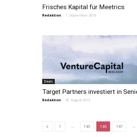
Frisches Kapital für Meetrics
Redaktion
-
1. September 2016
Deals
Target Partners investiert in Seni
Redaktion
-
30. August 2016
...
...
1
145
146
147