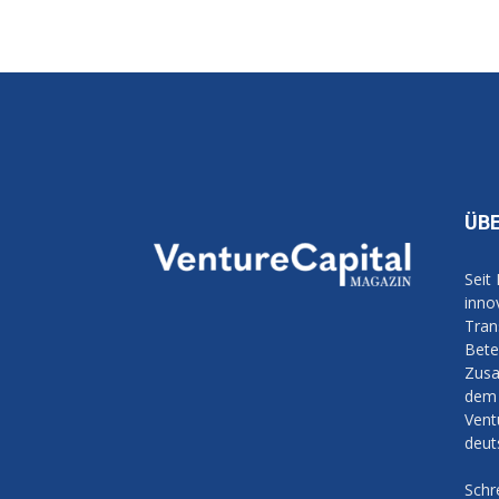
ÜB
Seit
inno
Tran
Bete
Zusa
dem 
Vent
deut
Schr