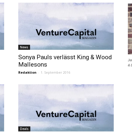
News
Sonya Pauls verlässt King & Wood
Je
Mallesons
& 
Redaktion
-
1. September 2016
Deals