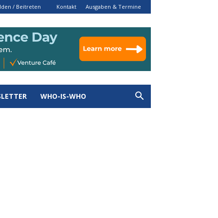
den / Beitreten
Kontakt
Ausgaben & Termine
LETTER
WHO-IS-WHO