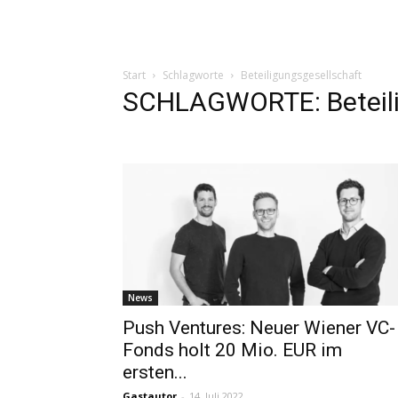
Start
Schlagworte
Beteiligungsgesellschaft
SCHLAGWORTE: Beteili
News
Push Ventures: Neuer Wiener VC-
Fonds holt 20 Mio. EUR im
ersten...
Gastautor
-
14. Juli 2022