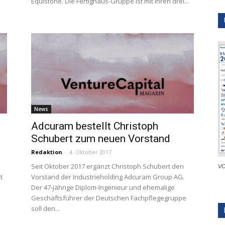
Equistone. Die Fertighaus-Gruppe ist mit ihren drei...
News
Adcuram bestellt Christoph
Schubert zum neuen Vorstand
Redaktion
-
4. Oktober 2017
Seit Oktober 2017 ergänzt Christoph Schubert den
VC
t
Vorstand der Industrieholding Adcuram Group AG.
Der 47-jährige Diplom-Ingenieur und ehemalige
Geschäftsführer der Deutschen Fachpflegegruppe
soll den...