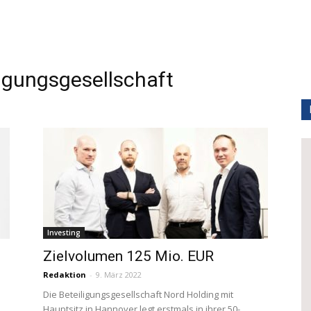
gungsgesellschaft
Investing
Zielvolumen 125 Mio. EUR
Redaktion
-
9. März 2022
Die Beteiligungsgesellschaft Nord Holding mit
Hauptsitz in Hannover legt erstmals in ihrer 50-